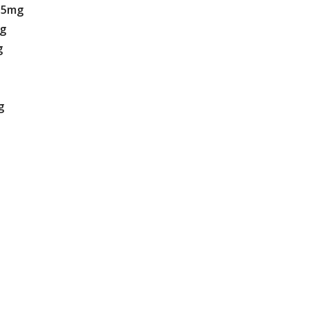
l 5mg
mg
g
g