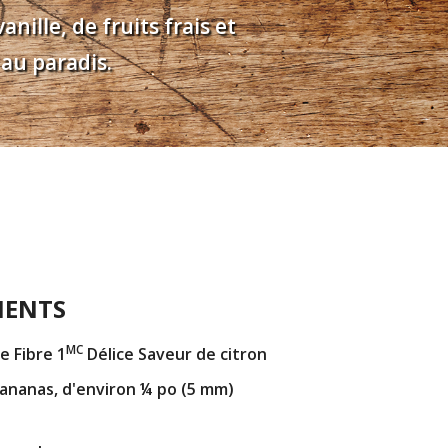
nille, de fruits frais et
 au paradis.
IENTS
MC
re Fibre 1
Délice Saveur de citron
ananas, d'environ ¼ po (5 mm)