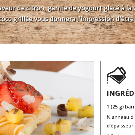
veur de citron, garnie de yogourt glacé à la va
coco grillée vous donnera l'impression d'être
INGRÉD
1 (25 g) bar
½ anneau d'
d’épaisseur