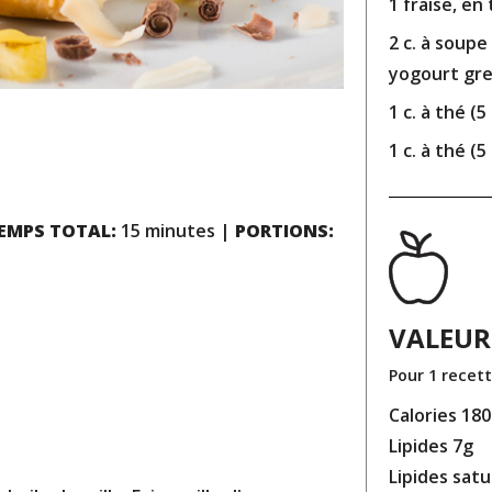
1 fraise, en
2 c. à soupe
yogourt grec
1 c. à thé (
1 c. à thé (
EMPS TOTAL:
15 minutes |
PORTIONS:
VALEUR
Pour 1 recet
Calories 180
Lipides 7g
Lipides sat